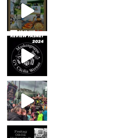
#maskengruppecäcilia #wolf #s
Wernau #fasnet2024 #wernau #wernauernarren #ihrs