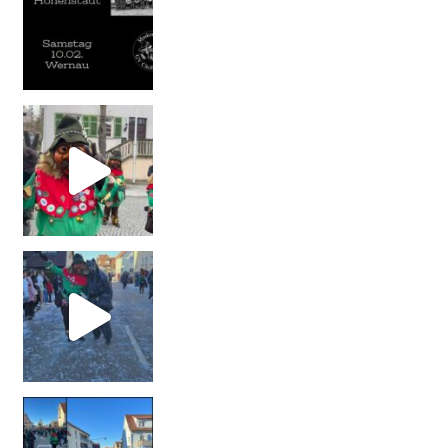
#maskengruppecäcilia #wolf #