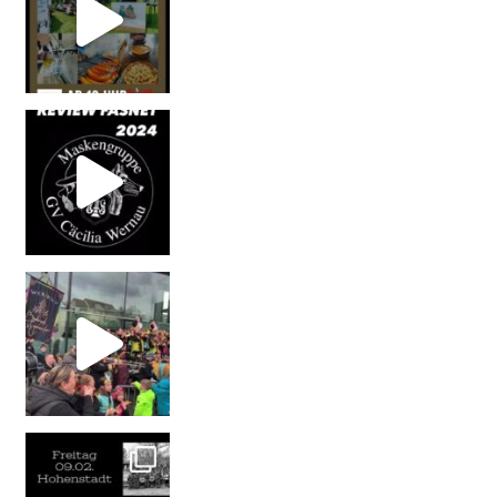
#maskengruppecäcilia #wolf #s
Wernau #fasnet2024 #wernau #wernauernarren #ihrs