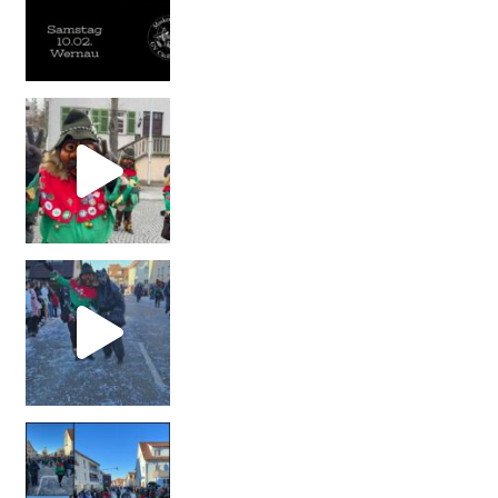
#maskengruppecäcilia #wolf #