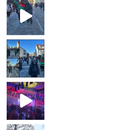
#maskengruppecäcilia #wolf #