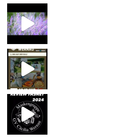
#maskengruppecäcilia #wolf #s