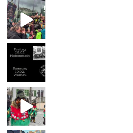
Wernau #fasnet2024 #wernau #wernauernarren #ihrs